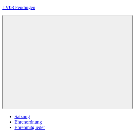
Zum
TV08 Feudingen
Inhalt
springen
Immer
in
Bewegung
Menü
Satzung
Ehrenordnung
Ehrenmitglieder