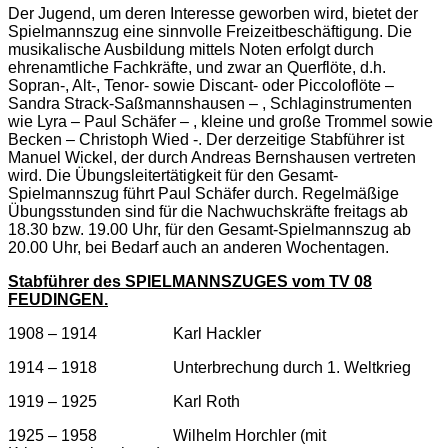
Der Jugend, um deren Interesse geworben wird, bietet der
Spielmannszug eine sinnvolle Freizeitbeschäftigung. Die
musikalische Ausbildung mittels Noten erfolgt durch
ehrenamtliche Fachkräfte, und zwar an Querflöte, d.h.
Sopran-, Alt-, Tenor- sowie Discant- oder Piccoloflöte –
Sandra Strack-Saßmannshausen – , Schlaginstrumenten
wie Lyra – Paul Schäfer – , kleine und große Trommel sowie
Becken – Christoph Wied -. Der derzeitige Stabführer ist
Manuel Wickel, der durch Andreas Bernshausen vertreten
wird. Die Übungsleitertätigkeit für den Gesamt-
Spielmannszug führt Paul Schäfer durch. Regelmäßige
Übungsstunden sind für die Nachwuchskräfte freitags ab
18.30 bzw. 19.00 Uhr, für den Gesamt-Spielmannszug ab
20.00 Uhr, bei Bedarf auch an anderen Wochentagen.
Stabführer des SPIELMANNSZUGES vom TV 08
FEUDINGEN.
1908 – 1914 Karl Hackler
1914 – 1918 Unterbrechung durch 1. Weltkrieg
1919 – 1925 Karl Roth
1925 – 1958 Wilhelm Horchler (mit