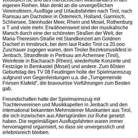
eigenen Reihen. Man denkt an die unvergeßlichen
Vereinsfeiern, Ausflüge und Urlaubsfahrten nach Tirol, nach
Ramsau am Dachstein in Österreich, Holland, Garmisch,
Schliersee, Steinhuder Meer, Rhein und Mosel, Rothenburg
o T und viele mehr. Erwähnenswert sind der musikalische
Marsch durch eine der schönsten Straßen der Welt, der
Maria-Theresien-Straße mit Standkonzert am Goldnen
Dacherl in Innsbruck, bei dem laut Radio Tirol ca 20.ooo
Zuschauer zugegen waren, dem Tiroler Bezirksmusikfest in
Jenbach, Strandfeste in Pertisau am Achensee (Tirol),
Weinfeste in Bacharach (Rhein), wiederholte Konzerte und
Festzüge in Bernkastel (Mosel) und andere. Zum 60sten
Geburtstag des TV 08 Feudingen holte der Spielmannszug
aufgrund von Gegenleistungen u.a. die „Turngemeinde
Friesen Klafeld“, die bravouröse Vorführungen zum Besten
gab.
Freundschaften hatte der Spielmannszug mit
Trachtenvereinen und Musikkapellen in Jenbach und den
international bekannten Mehrnsteiner Musikanten aus Tirol,
die sich inzwischen aus Altersgründen zur Ruhe gesetzt
haben. Die regelmäßigen Ausflugsfahrten waren immer
hervorragend organisiert, so dass sie unvergesslich und
erlebnisreich bleiben.