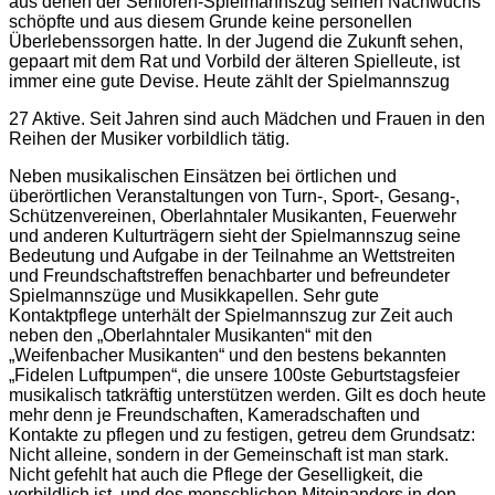
aus denen der Senioren-Spielmannszug seinen Nachwuchs
schöpfte und aus diesem Grunde keine personellen
Überlebenssorgen hatte. In der Jugend die Zukunft sehen,
gepaart mit dem Rat und Vorbild der älteren Spielleute, ist
immer eine gute Devise. Heute zählt der Spielmannszug
27 Aktive. Seit Jahren sind auch Mädchen und Frauen in den
Reihen der Musiker vorbildlich tätig.
Neben musikalischen Einsätzen bei örtlichen und
überörtlichen Veranstaltungen von Turn-, Sport-, Gesang-,
Schützenvereinen, Oberlahntaler Musikanten, Feuerwehr
und anderen Kulturträgern sieht der Spielmannszug seine
Bedeutung und Aufgabe in der Teilnahme an Wettstreiten
und Freundschaftstreffen benachbarter und befreundeter
Spielmannszüge und Musikkapellen. Sehr gute
Kontaktpflege unterhält der Spielmannszug zur Zeit auch
neben den „Oberlahntaler Musikanten“ mit den
„Weifenbacher Musikanten“ und den bestens bekannten
„Fidelen Luftpumpen“, die unsere 100ste Geburtstagsfeier
musikalisch tatkräftig unterstützen werden. Gilt es doch heute
mehr denn je Freundschaften, Kameradschaften und
Kontakte zu pflegen und zu festigen, getreu dem Grundsatz:
Nicht alleine, sondern in der Gemeinschaft ist man stark.
Nicht gefehlt hat auch die Pflege der Geselligkeit, die
vorbildlich ist, und des menschlichen Miteinanders in den