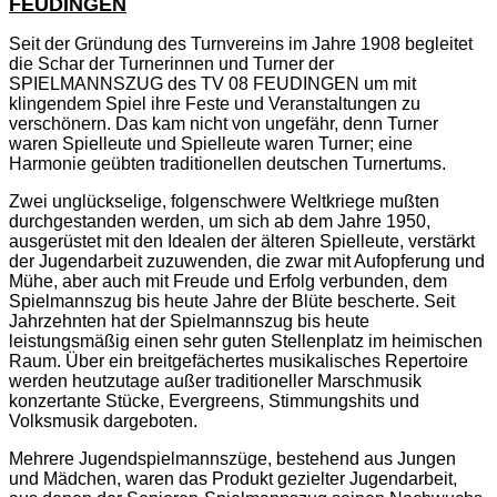
FEUDINGEN
Seit der Gründung des Turnvereins im Jahre 1908 begleitet
die Schar der Turnerinnen und Turner der
SPIELMANNSZUG des TV 08 FEUDINGEN um mit
klingendem Spiel ihre Feste und Veranstaltungen zu
verschönern. Das kam nicht von ungefähr, denn Turner
waren Spielleute und Spielleute waren Turner; eine
Harmonie geübten traditionellen deutschen Turnertums.
Zwei unglückselige, folgenschwere Weltkriege mußten
durchgestanden werden, um sich ab dem Jahre 1950,
ausgerüstet mit den Idealen der älteren Spielleute, verstärkt
der Jugendarbeit zuzuwenden, die zwar mit Aufopferung und
Mühe, aber auch mit Freude und Erfolg verbunden, dem
Spielmannszug bis heute Jahre der Blüte bescherte. Seit
Jahrzehnten hat der Spielmannszug bis heute
leistungsmäßig einen sehr guten Stellenplatz im heimischen
Raum. Über ein breitgefächertes musikalisches Repertoire
werden heutzutage außer traditioneller Marschmusik
konzertante Stücke, Evergreens, Stimmungshits und
Volksmusik dargeboten.
Mehrere Jugendspielmannszüge, bestehend aus Jungen
und Mädchen, waren das Produkt gezielter Jugendarbeit,