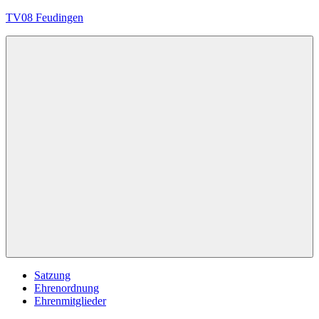
Zum
TV08 Feudingen
Inhalt
springen
Immer
in
Bewegung
Menü
Satzung
Ehrenordnung
Ehrenmitglieder