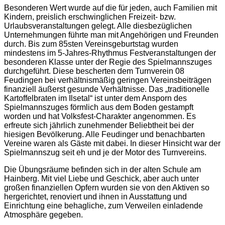
Besonderen Wert wurde auf die für jeden, auch Familien mit
Kindern, preislich erschwinglichen Freizeit- bzw.
Urlaubsveranstaltungen gelegt. Alle diesbezüglichen
Unternehmungen führte man mit Angehörigen und Freunden
durch. Bis zum 85sten Vereinsgeburtstag wurden
mindestens im 5-Jahres-Rhythmus Festveranstaltungen der
besonderen Klasse unter der Regie des Spielmannszuges
durchgeführt. Diese bescherten dem Turnverein 08
Feudingen bei verhältnismäßig geringen Vereinsbeiträgen
finanziell äußerst gesunde Verhältnisse. Das „traditionelle
Kartoffelbraten im Ilsetal“ ist unter dem Ansporn des
Spielmannszuges förmlich aus dem Boden gestampft
worden und hat Volksfest-Charakter angenommen. Es
erfreute sich jährlich zunehmender Beliebtheit bei der
hiesigen Bevölkerung. Alle Feudinger und benachbarten
Vereine waren als Gäste mit dabei. In dieser Hinsicht war der
Spielmannszug seit eh und je der Motor des Turnvereins.
Die Übungsräume befinden sich in der alten Schule am
Hainberg. Mit viel Liebe und Geschick, aber auch unter
großen finanziellen Opfern wurden sie von den Aktiven so
hergerichtet, renoviert und ihnen in Ausstattung und
Einrichtung eine behagliche, zum Verweilen einladende
Atmosphäre gegeben.