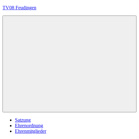
Zum
TV08 Feudingen
Inhalt
springen
Immer
in
Bewegung
Menü
Satzung
Ehrenordnung
Ehrenmitglieder